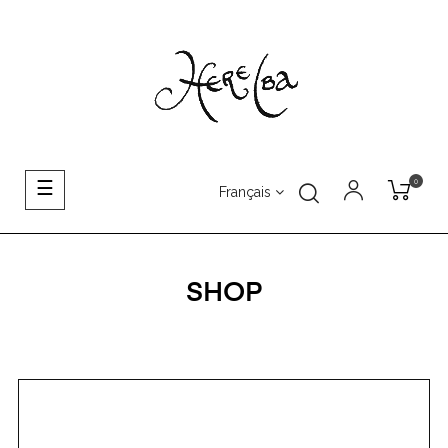
0
Basculer
☰
Français
la
navigation
SHOP