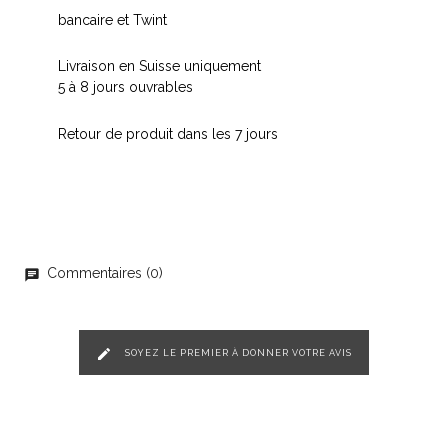
bancaire et Twint
Livraison en Suisse uniquement
5 à 8 jours ouvrables
Retour de produit dans les 7 jours
Commentaires (0)
chat
edit
SOYEZ LE PREMIER À DONNER VOTRE AVIS