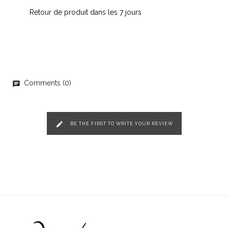
Retour de produit dans les 7 jours
Comments (0)
chat
edit
BE THE FIRST TO WRITE YOUR REVIEW