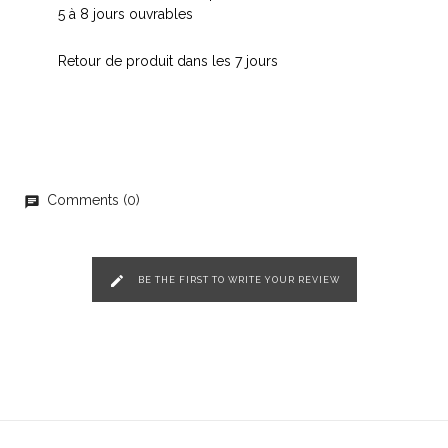
5 à 8 jours ouvrables
Retour de produit dans les 7 jours
Comments (0)
chat
edit
BE THE FIRST TO WRITE YOUR REVIEW