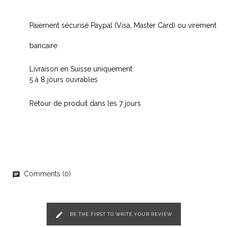
Paiement sécurisé Paypal (Visa, Master Card) ou virement
bancaire
Livraison en Suisse uniquement
5 à 8 jours ouvrables
Retour de produit dans les 7 jours
Comments (0)
chat
edit
BE THE FIRST TO WRITE YOUR REVIEW