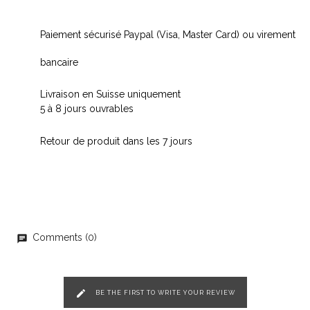
Paiement sécurisé Paypal (Visa, Master Card) ou virement
bancaire
Livraison en Suisse uniquement
5 à 8 jours ouvrables
Retour de produit dans les 7 jours
Comments (0)
chat
edit
BE THE FIRST TO WRITE YOUR REVIEW